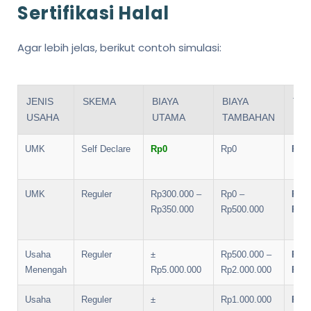
Sertifikasi Halal
Agar lebih jelas, berikut contoh simulasi:
JENIS
SKEMA
BIAYA
BIAYA
TO
USAHA
UTAMA
TAMBAHAN
EST
UMK
Self Declare
Rp0
Rp0
Rp0
UMK
Reguler
Rp300.000 –
Rp0 –
Rp30
Rp350.000
Rp500.000
Rp85
Usaha
Reguler
±
Rp500.000 –
Rp5.
Menengah
Rp5.000.000
Rp2.000.000
Rp7.
Usaha
Reguler
±
Rp1.000.000
Rp13