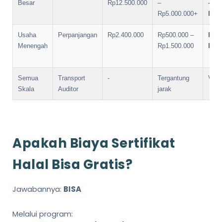
Besar
Rp12.500.000
–
–
Rp5.000.000+
Rp17
Usaha
Perpanjangan
Rp2.400.000
Rp500.000 –
Rp2.
Menengah
Rp1.500.000
Rp3.
Semua
Transport
-
Tergantung
Varia
Skala
Auditor
jarak
Apakah Biaya Sertifikat
Halal Bisa Gratis?
Jawabannya:
BISA
Melalui program: